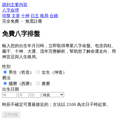
跳到主要內容
八字命理
排盤
文章
十神
日主
格局
合婚
完全免費 ・ 無需註冊
免費八字排盤
輸入您的出生年月日時，立即取得專業八字命盤。包含四柱、
藏干、十神、大運、流年完整解析，幫助您了解命運走向、用
神宜忌與人生格局。
性別
男生（乾造）
女生（坤造）
曆法
國曆（西曆）
農曆
出生日期
時辰不確定可選最接近的；古法以 23:00 為次日子時起算。
立即排盤